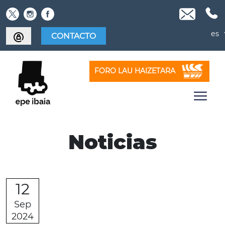
Skip
to
content
es
CONTACTO
FORO LAU HAIZETARA
Noticias
Noticias
12
Sep
2024