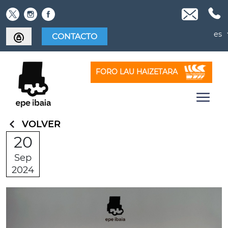
Skip
to
content
es
CONTACTO
FORO LAU HAIZETARA
VOLVER
20
Sep
2024