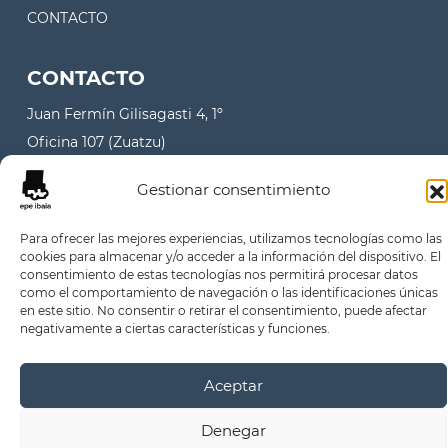
CONTACTO
CONTACTO
Juan Fermín Gilisagasti 4, 1º
Oficina 107 (Zuatzu)
20018 Donostia - San Sebastian
Gestionar consentimiento
info@epe-ibaia.eus
Para ofrecer las mejores experiencias, utilizamos tecnologías como las
+34 943 32 71 83
cookies para almacenar y/o acceder a la información del dispositivo. El
consentimiento de estas tecnologías nos permitirá procesar datos
como el comportamiento de navegación o las identificaciones únicas
en este sitio. No consentir o retirar el consentimiento, puede afectar
negativamente a ciertas características y funciones.
© 2026 - epe ibaia
Aviso Legal
Política de privacidad
Política de cookies
Aceptar
Denegar