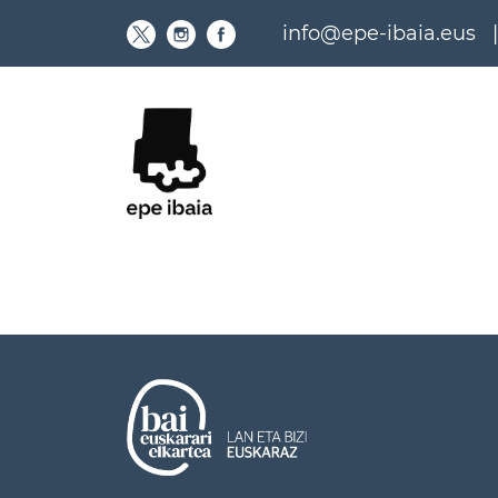
Skip
info@epe-ibaia.eus
to
content