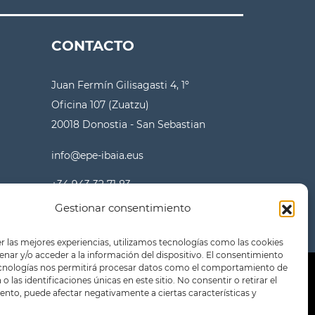
CONTACTO
Juan Fermín Gilisagasti 4, 1º
Oficina 107 (Zuatzu)
20018 Donostia - San Sebastian
info@epe-ibaia.eus
+34 943 32 71 83
Gestionar consentimiento
r las mejores experiencias, utilizamos tecnologías como las cookies
nar y/o acceder a la información del dispositivo. El consentimiento
ecnologías nos permitirá procesar datos como el comportamiento de
o las identificaciones únicas en este sitio. No consentir o retirar el
nto, puede afectar negativamente a ciertas características y
a de privacidad
Política de cookies