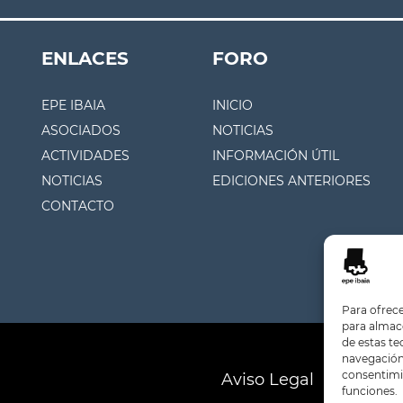
ENLACES
FORO
EPE IBAIA
INICIO
ASOCIADOS
NOTICIAS
ACTIVIDADES
INFORMACIÓN ÚTIL
NOTICIAS
EDICIONES ANTERIORES
CONTACTO
Para ofrece
para almace
de estas t
navegación 
consentimie
Aviso Legal
Polític
funciones.