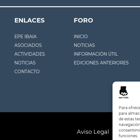
ENLACES
FORO
EPE IBAIA
INICIO
ASOCIADOS
NOTICIAS
ACTIVIDADES
INFORMACIÓN ÚTIL
NOTICIAS
EDICIONES ANTERIORES
CONTACTO
Para ofrece
para almace
de estas t
navegación 
consentimie
Aviso Legal
Polític
funciones.