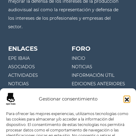
mejorar la defensa de los intereses de la producción
audiovisual así como la representación y defensa de
los intereses de los profesionales y empresas del
sector.
ENLACES
FORO
EPE IBAIA
INICIO
ASOCIADOS
NOTICIAS
ACTIVIDADES
INFORMACIÓN ÚTIL
NOTICIAS
EDICIONES ANTERIORES
CONTACTO
Gestionar consentimiento
CONTACTO
Para ofrecer las mejores experiencias, utilizamos tecnologías como
las cookies para almacenar y/o acceder a la información del
Juan Fermín Gilisagasti 4, 1º
dispositivo. El consentimiento de estas tecnologías nos permitirá
Oficina 107 (Zuatzu)
procesar datos como el comportamiento de navegación o las
identificaciones únicas en este sitio. No consentir o retirar el