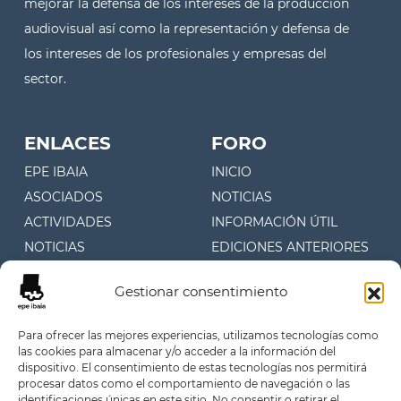
mejorar la defensa de los intereses de la producción
audiovisual así como la representación y defensa de
los intereses de los profesionales y empresas del
sector.
ENLACES
FORO
EPE IBAIA
INICIO
ASOCIADOS
NOTICIAS
ACTIVIDADES
INFORMACIÓN ÚTIL
NOTICIAS
EDICIONES ANTERIORES
CONTACTO
Gestionar consentimiento
CONTACTO
Para ofrecer las mejores experiencias, utilizamos tecnologías como
las cookies para almacenar y/o acceder a la información del
Juan Fermín Gilisagasti 4, 1º
dispositivo. El consentimiento de estas tecnologías nos permitirá
Oficina 107 (Zuatzu)
procesar datos como el comportamiento de navegación o las
identificaciones únicas en este sitio. No consentir o retirar el