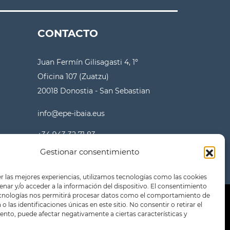
CONTACTO
Juan Fermín Gilisagasti 4, 1º
Oficina 107 (Zuatzu)
20018 Donostia - San Sebastian
info@epe-ibaia.eus
+34 943 32 71 83
Gestionar consentimiento
r las mejores experiencias, utilizamos tecnologías como las cookies
nar y/o acceder a la información del dispositivo. El consentimiento
ecnologías nos permitirá procesar datos como el comportamiento de
o las identificaciones únicas en este sitio. No consentir o retirar el
nto, puede afectar negativamente a ciertas características y
a de privacidad
Política de cookies