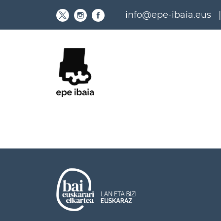
Skip
info@epe-ibaia.eus
to
content