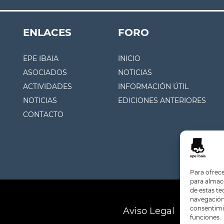
ENLACES
FORO
EPE IBAIA
INICIO
ASOCIADOS
NOTICIAS
ACTIVIDADES
INFORMACIÓN ÚTIL
NOTICIAS
EDICIONES ANTERIORES
CONTACTO
Para ofrece
para almace
de estas t
navegación 
consentimie
Aviso Legal
Polític
funciones.