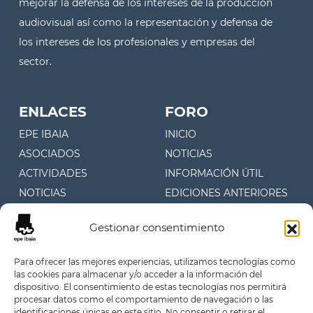
mejorar la defensa de los intereses de la producción
audiovisual así como la representación y defensa de
los intereses de los profesionales y empresas del
sector.
ENLACES
FORO
EPE IBAIA
INICIO
ASOCIADOS
NOTICIAS
ACTIVIDADES
INFORMACIÓN ÚTIL
NOTICIAS
EDICIONES ANTERIORES
CONTACTO
Gestionar consentimiento
CONTACTO
Para ofrecer las mejores experiencias, utilizamos tecnologías como
las cookies para almacenar y/o acceder a la información del
Juan Fermín Gilisagasti 4, 1º
dispositivo. El consentimiento de estas tecnologías nos permitirá
Oficina 107 (Zuatzu)
procesar datos como el comportamiento de navegación o las
identificaciones únicas en este sitio. No consentir o retirar el