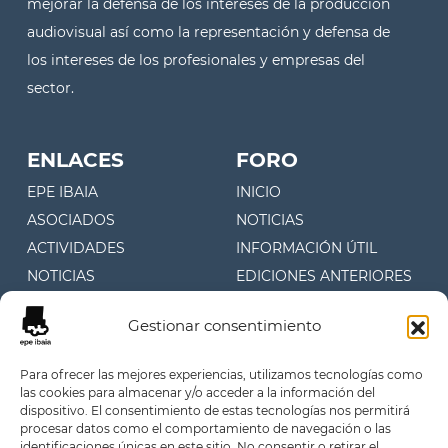
mejorar la defensa de los intereses de la producción
audiovisual así como la representación y defensa de
los intereses de los profesionales y empresas del
sector.
ENLACES
FORO
EPE IBAIA
INICIO
ASOCIADOS
NOTICIAS
ACTIVIDADES
INFORMACIÓN ÚTIL
NOTICIAS
EDICIONES ANTERIORES
CONTACTO
Gestionar consentimiento
CONTACTO
Para ofrecer las mejores experiencias, utilizamos tecnologías como
las cookies para almacenar y/o acceder a la información del
Juan Fermín Gilisagasti 4, 1º
dispositivo. El consentimiento de estas tecnologías nos permitirá
Oficina 107 (Zuatzu)
procesar datos como el comportamiento de navegación o las
identificaciones únicas en este sitio. No consentir o retirar el