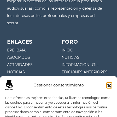
mejorar la defensa de los intereses de la producción
audiovisual así como la representación y defensa de
los intereses de los profesionales y empresas del
sector.
ENLACES
FORO
EPE IBAIA
INICIO
ASOCIADOS
NOTICIAS
ACTIVIDADES
INFORMACIÓN ÚTIL
NOTICIAS
EDICIONES ANTERIORES
CONTACTO
Gestionar consentimiento
CONTACTO
Para ofrecer las mejores experiencias, utilizamos tecnologías como
las cookies para almacenar y/o acceder a la información del
Juan Fermín Gilisagasti 4, 1º
dispositivo. El consentimiento de estas tecnologías nos permitirá
Oficina 107 (Zuatzu)
procesar datos como el comportamiento de navegación o las
identificaciones únicas en este sitio. No consentir o retirar el