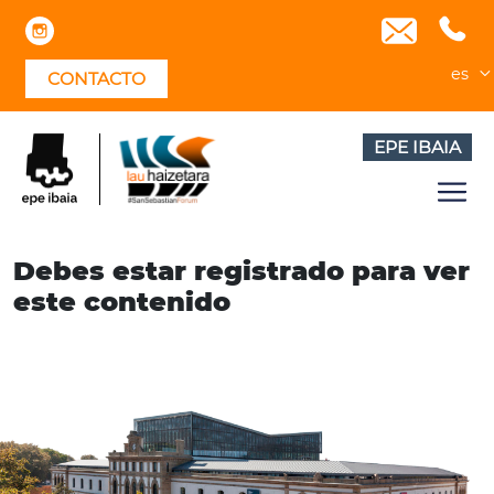
Skip
to
content
es
CONTACTO
EPE IBAIA
Debes estar registrado para ver
este contenido