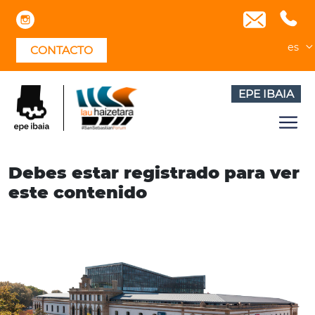
Skip
to
content
es
CONTACTO
EPE IBAIA
Debes estar registrado para ver
este contenido