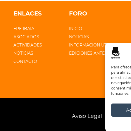
ENLACES
FORO
EPE IBAIA
INICIO
ASOCIADOS
NOTICIAS
ACTIVIDADES
INFORMACIÓN ÚTIL
NOTICIAS
EDICIONES ANTERIORES
CONTACTO
Para ofrece
para almace
de estas t
navegación 
consentimie
funciones.
A
Aviso Legal
Polític