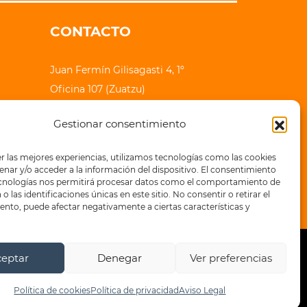
CONTACTO
Juan Fermín Gilisagasti 4, 1º
Oficina 107 (Zuatzu)
20018 Donostia - San Sebastian
Gestionar consentimiento
lauhaizetara@epe-ibaia.eus
r las mejores experiencias, utilizamos tecnologías como las cookies
+34 943 32 71 83
nar y/o acceder a la información del dispositivo. El consentimiento
ecnologías nos permitirá procesar datos como el comportamiento de
o las identificaciones únicas en este sitio. No consentir o retirar el
nto, puede afectar negativamente a ciertas características y
ceptar
Denegar
Ver preferencias
a de privacidad
Política de cookies
Política de cookies
Política de privacidad
Aviso Legal