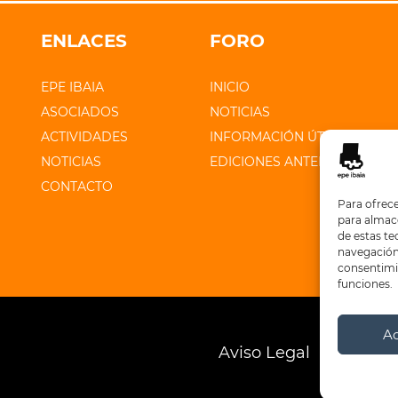
ENLACES
FORO
EPE IBAIA
INICIO
ASOCIADOS
NOTICIAS
ACTIVIDADES
INFORMACIÓN ÚTIL
NOTICIAS
EDICIONES ANTERIORES
CONTACTO
Para ofrece
para almace
de estas t
navegación 
consentimie
funciones.
A
Aviso Legal
Polític