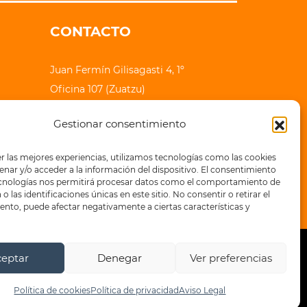
CONTACTO
Juan Fermín Gilisagasti 4, 1º
Oficina 107 (Zuatzu)
20018 Donostia - San Sebastian
Gestionar consentimiento
lauhaizetara@epe-ibaia.eus
r las mejores experiencias, utilizamos tecnologías como las cookies
+34 943 32 71 83
nar y/o acceder a la información del dispositivo. El consentimiento
ecnologías nos permitirá procesar datos como el comportamiento de
o las identificaciones únicas en este sitio. No consentir o retirar el
nto, puede afectar negativamente a ciertas características y
ceptar
Denegar
Ver preferencias
a de privacidad
Política de cookies
Política de cookies
Política de privacidad
Aviso Legal