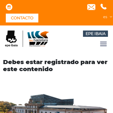
Skip
to
content
es
CONTACTO
EPE IBAIA
Debes estar registrado para ver
este contenido