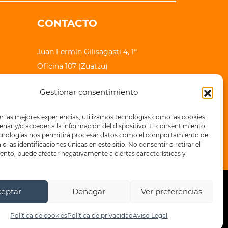
CONTACTO
Juan Fermín Gilisagasti 4, 1º
Oficina 107 (Zuatzu)
20018 Donostia - San Sebastian
Gestionar consentimiento
lauhaizetara@epe-ibaia.eus
r las mejores experiencias, utilizamos tecnologías como las cookies
+34 943 32 71 83
nar y/o acceder a la información del dispositivo. El consentimiento
ecnologías nos permitirá procesar datos como el comportamiento de
o las identificaciones únicas en este sitio. No consentir o retirar el
nto, puede afectar negativamente a ciertas características y
ceptar
Denegar
Ver preferencias
a de privacidad
Política de cookies
Política de cookies
Política de privacidad
Aviso Legal