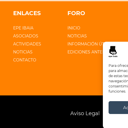
ENLACES
FORO
EPE IBAIA
INICIO
ASOCIADOS
NOTICIAS
ACTIVIDADES
INFORMACIÓN ÚTIL
NOTICIAS
EDICIONES ANTERIORES
CONTACTO
Para ofrece
para almace
de estas t
navegación 
consentimie
funciones.
A
Aviso Legal
Polític