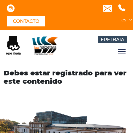
Skip
to
content
es
CONTACTO
EPE IBAIA
Debes estar registrado para ver
este contenido