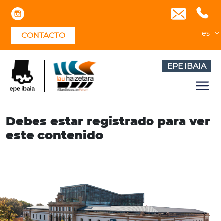
Skip
to
content
es
CONTACTO
EPE IBAIA
Debes estar registrado para ver
este contenido