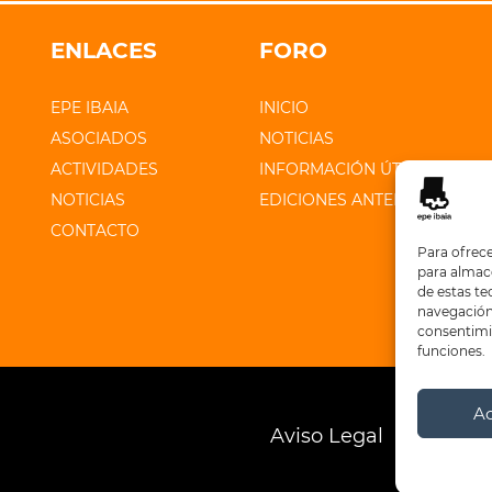
ENLACES
FORO
EPE IBAIA
INICIO
ASOCIADOS
NOTICIAS
ACTIVIDADES
INFORMACIÓN ÚTIL
NOTICIAS
EDICIONES ANTERIORES
CONTACTO
Para ofrece
para almace
de estas t
navegación 
consentimie
funciones.
A
Aviso Legal
Polític