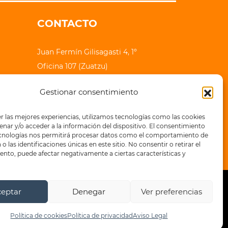
CONTACTO
Juan Fermín Gilisagasti 4, 1º
Oficina 107 (Zuatzu)
20018 Donostia - San Sebastian
Gestionar consentimiento
lauhaizetara@epe-ibaia.eus
r las mejores experiencias, utilizamos tecnologías como las cookies
+34 943 32 71 83
nar y/o acceder a la información del dispositivo. El consentimiento
ecnologías nos permitirá procesar datos como el comportamiento de
o las identificaciones únicas en este sitio. No consentir o retirar el
nto, puede afectar negativamente a ciertas características y
ceptar
Denegar
Ver preferencias
a de privacidad
Política de cookies
Política de cookies
Política de privacidad
Aviso Legal