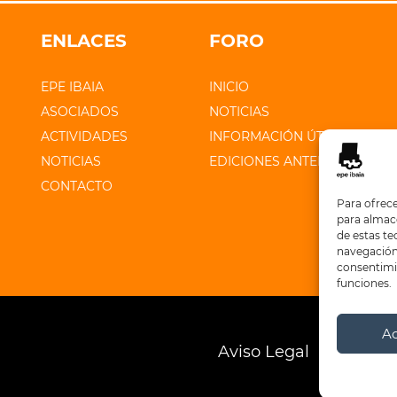
ENLACES
FORO
EPE IBAIA
INICIO
ASOCIADOS
NOTICIAS
ACTIVIDADES
INFORMACIÓN ÚTIL
NOTICIAS
EDICIONES ANTERIORES
CONTACTO
Para ofrece
para almace
de estas t
navegación 
consentimie
funciones.
A
Aviso Legal
Polític