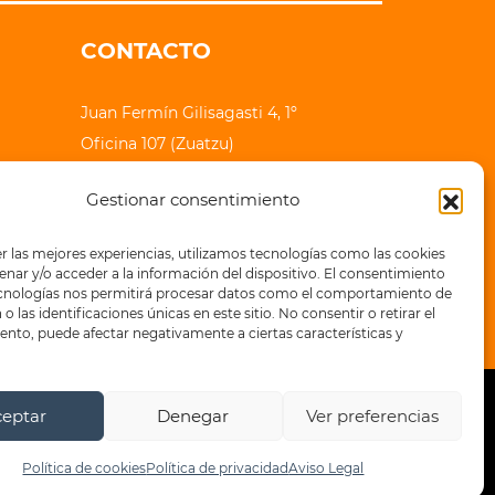
CONTACTO
Juan Fermín Gilisagasti 4, 1º
Oficina 107 (Zuatzu)
20018 Donostia - San Sebastian
Gestionar consentimiento
lauhaizetara@epe-ibaia.eus
r las mejores experiencias, utilizamos tecnologías como las cookies
+34 943 32 71 83
nar y/o acceder a la información del dispositivo. El consentimiento
ecnologías nos permitirá procesar datos como el comportamiento de
o las identificaciones únicas en este sitio. No consentir o retirar el
nto, puede afectar negativamente a ciertas características y
ceptar
Denegar
Ver preferencias
a de privacidad
Política de cookies
Política de cookies
Política de privacidad
Aviso Legal