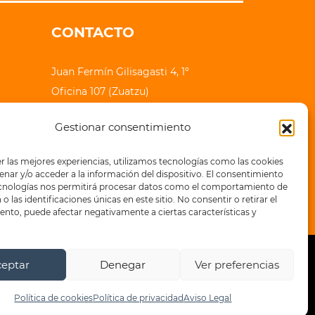
CONTACTO
Juan Fermín Gilisagasti 4, 1º
Oficina 107 (Zuatzu)
20018 Donostia - San Sebastian
Gestionar consentimiento
lauhaizetara@epe-ibaia.eus
r las mejores experiencias, utilizamos tecnologías como las cookies
+34 943 32 71 83
nar y/o acceder a la información del dispositivo. El consentimiento
ecnologías nos permitirá procesar datos como el comportamiento de
o las identificaciones únicas en este sitio. No consentir o retirar el
nto, puede afectar negativamente a ciertas características y
ceptar
Denegar
Ver preferencias
a de privacidad
Política de cookies
Política de cookies
Política de privacidad
Aviso Legal