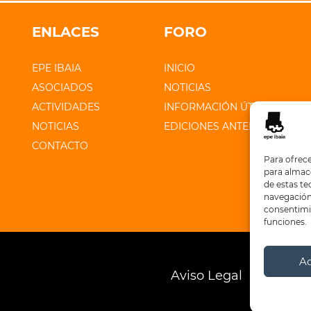
ENLACES
FORO
EPE IBAIA
INICIO
ASOCIADOS
NOTICIAS
ACTIVIDADES
INFORMACIÓN ÚTIL
NOTICIAS
EDICIONES ANTERIORES
CONTACTO
Para ofrece
para almace
de estas t
navegación 
consentimie
funciones.
A
Aviso Legal
Polític