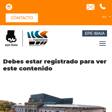
Skip
to
content
es
CONTACTO
EPE IBAIA
Debes estar registrado para ver
este contenido