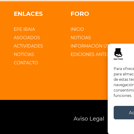
ENLACES
FORO
EPE IBAIA
INICIO
ASOCIADOS
NOTICIAS
ACTIVIDADES
INFORMACIÓN ÚTIL
NOTICIAS
EDICIONES ANTERIORES
CONTACTO
Para ofrece
para almace
de estas t
navegación 
consentimie
funciones.
A
Aviso Legal
Polític