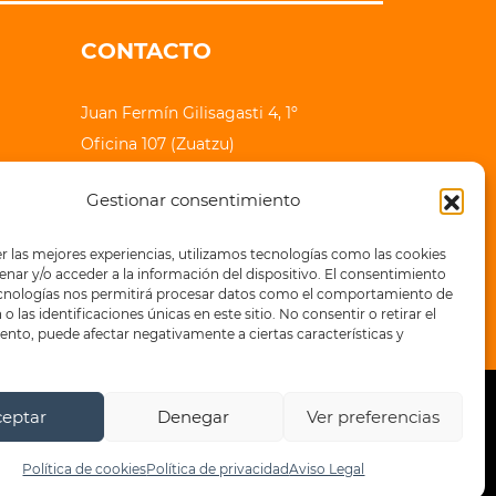
CONTACTO
Juan Fermín Gilisagasti 4, 1º
Oficina 107 (Zuatzu)
20018 Donostia - San Sebastian
Gestionar consentimiento
lauhaizetara@epe-ibaia.eus
r las mejores experiencias, utilizamos tecnologías como las cookies
+34 943 32 71 83
nar y/o acceder a la información del dispositivo. El consentimiento
ecnologías nos permitirá procesar datos como el comportamiento de
o las identificaciones únicas en este sitio. No consentir o retirar el
nto, puede afectar negativamente a ciertas características y
ceptar
Denegar
Ver preferencias
a de privacidad
Política de cookies
Política de cookies
Política de privacidad
Aviso Legal