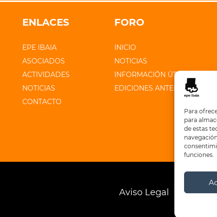
ENLACES
FORO
EPE IBAIA
INICIO
ASOCIADOS
NOTICIAS
ACTIVIDADES
INFORMACIÓN ÚTIL
NOTICIAS
EDICIONES ANTERIORES
CONTACTO
Para ofrece
para almace
de estas t
navegación 
consentimie
funciones.
A
Aviso Legal
Polític