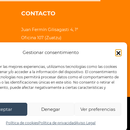
CONTACTO
Juan Fermín Gilisagasti 4, 1º
Oficina 107 (Zuatzu)
20018 Donostia - San Sebastian
Gestionar consentimiento
lauhaizetara@epe-ibaia.eus
r las mejores experiencias, utilizamos tecnologías como las cookies
+34 943 32 71 83
nar y/o acceder a la información del dispositivo. El consentimiento
ecnologías nos permitirá procesar datos como el comportamiento de
o las identificaciones únicas en este sitio. No consentir o retirar el
nto, puede afectar negativamente a ciertas características y
ceptar
Denegar
Ver preferencias
a de privacidad
Política de cookies
Política de cookies
Política de privacidad
Aviso Legal