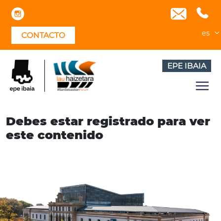
Skip
to
content
es
CONTACTO
EPE IBAIA
Debes estar registrado para ver
este contenido