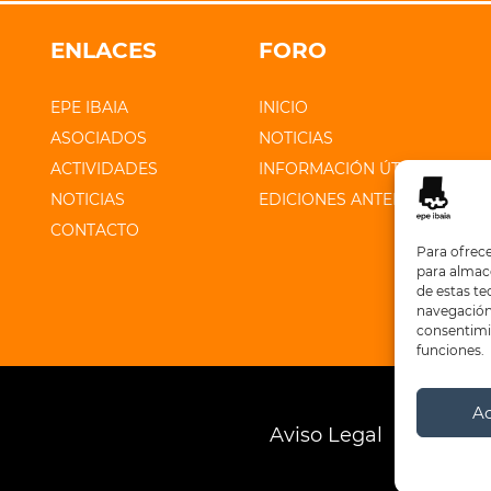
ENLACES
FORO
EPE IBAIA
INICIO
ASOCIADOS
NOTICIAS
ACTIVIDADES
INFORMACIÓN ÚTIL
NOTICIAS
EDICIONES ANTERIORES
CONTACTO
Para ofrece
para almace
de estas t
navegación 
consentimie
funciones.
A
Aviso Legal
Polític