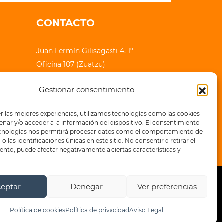
CONTACTO
Juan Fermín Gilisagasti 4, 1º
Oficina 107 (Zuatzu)
20018 Donostia - San Sebastian
Gestionar consentimiento
lauhaizetara@epe-ibaia.eus
r las mejores experiencias, utilizamos tecnologías como las cookies
+34 943 32 71 83
nar y/o acceder a la información del dispositivo. El consentimiento
ecnologías nos permitirá procesar datos como el comportamiento de
o las identificaciones únicas en este sitio. No consentir o retirar el
nto, puede afectar negativamente a ciertas características y
ceptar
Denegar
Ver preferencias
a de privacidad
Política de cookies
Política de cookies
Política de privacidad
Aviso Legal