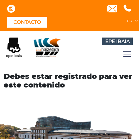
Skip
to
content
es
CONTACTO
EPE IBAIA
Debes estar registrado para ver
este contenido