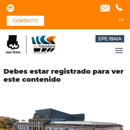
Skip
to
content
es
CONTACTO
EPE IBAIA
Debes estar registrado para ver
este contenido