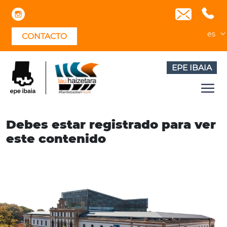
Skip
to
content
es
CONTACTO
EPE IBAIA
Debes estar registrado para ver
este contenido