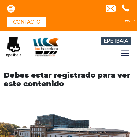
Skip
to
content
es
CONTACTO
EPE IBAIA
Debes estar registrado para ver
este contenido