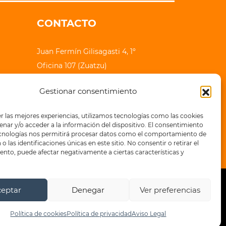
CONTACTO
Juan Fermín Gilisagasti 4, 1º
Oficina 107 (Zuatzu)
20018 Donostia - San Sebastian
Gestionar consentimiento
lauhaizetara@epe-ibaia.eus
r las mejores experiencias, utilizamos tecnologías como las cookies
+34 943 32 71 83
nar y/o acceder a la información del dispositivo. El consentimiento
ecnologías nos permitirá procesar datos como el comportamiento de
o las identificaciones únicas en este sitio. No consentir o retirar el
nto, puede afectar negativamente a ciertas características y
ceptar
Denegar
Ver preferencias
a de privacidad
Política de cookies
Política de cookies
Política de privacidad
Aviso Legal