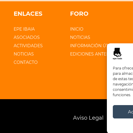
ENLACES
FORO
EPE IBAIA
INICIO
ASOCIADOS
NOTICIAS
ACTIVIDADES
INFORMACIÓN ÚTIL
NOTICIAS
EDICIONES ANTERIORES
CONTACTO
Para ofrece
para almace
de estas t
navegación 
consentimie
funciones.
A
Aviso Legal
Polític