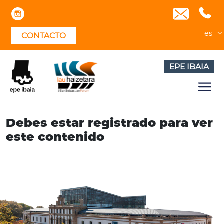
Skip
to
content
es
CONTACTO
EPE IBAIA
Debes estar registrado para ver
este contenido