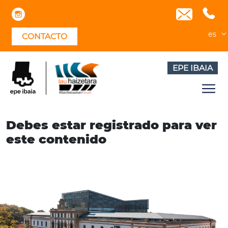
Skip
to
content
es
CONTACTO
EPE IBAIA
Debes estar registrado para ver
este contenido