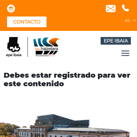
Skip
to
content
es
CONTACTO
EPE IBAIA
Debes estar registrado para ver
este contenido