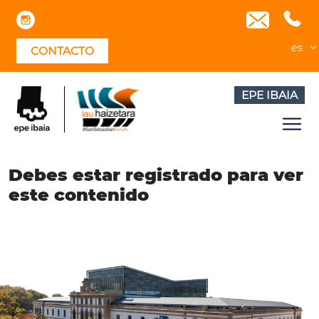
Skip
to
content
es
CONTACTO
EPE IBAIA
Debes estar registrado para ver
este contenido