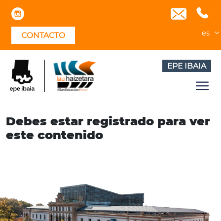
Skip
to
content
es
CONTACTO
EPE IBAIA
Debes estar registrado para ver
este contenido