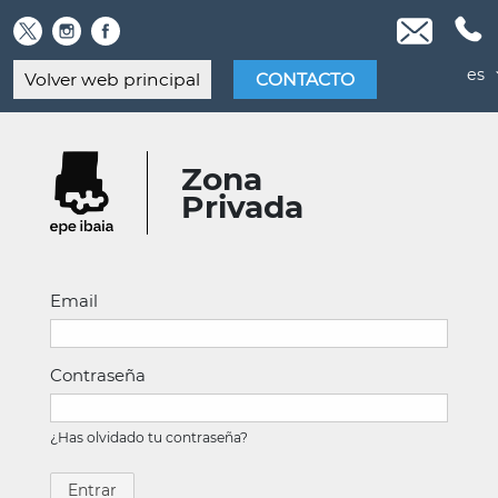
Skip
to
content
es
Volver web principal
CONTACTO
Zona
Privada
Email
Contraseña
¿Has olvidado tu contraseña?
Entrar