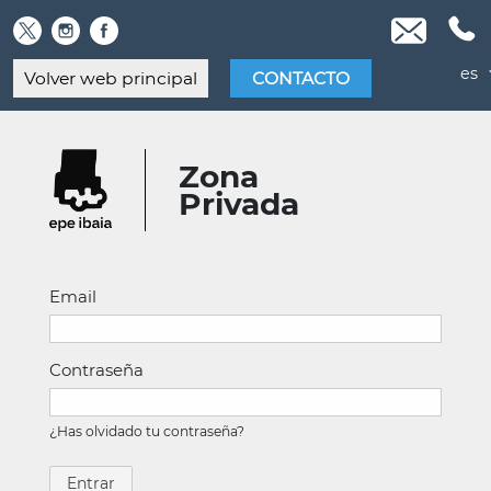
Skip
to
content
es
Volver web principal
CONTACTO
Zona
Privada
Email
Contraseña
¿Has olvidado tu contraseña?
Entrar