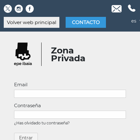
Skip
to
content
es
Volver web principal
CONTACTO
Zona
Privada
Email
Contraseña
¿Has olvidado tu contraseña?
Entrar