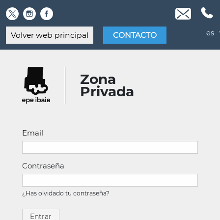
Skip
to
content
es
Volver web principal
CONTACTO
Zona
Privada
Email
Contraseña
¿Has olvidado tu contraseña?
Entrar