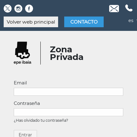
Skip
to
content
es
Volver web principal
CONTACTO
Zona
Privada
Email
Contraseña
¿Has olvidado tu contraseña?
Entrar