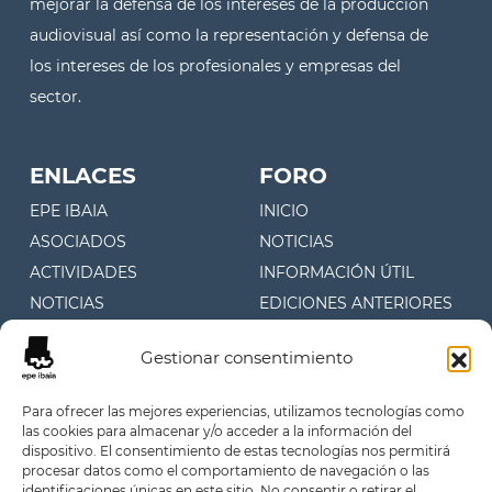
mejorar la defensa de los intereses de la producción
audiovisual así como la representación y defensa de
los intereses de los profesionales y empresas del
sector.
ENLACES
FORO
EPE IBAIA
INICIO
ASOCIADOS
NOTICIAS
ACTIVIDADES
INFORMACIÓN ÚTIL
NOTICIAS
EDICIONES ANTERIORES
CONTACTO
Gestionar consentimiento
CONTACTO
Para ofrecer las mejores experiencias, utilizamos tecnologías como
las cookies para almacenar y/o acceder a la información del
Juan Fermín Gilisagasti 4, 1º
dispositivo. El consentimiento de estas tecnologías nos permitirá
Oficina 107 (Zuatzu)
procesar datos como el comportamiento de navegación o las
identificaciones únicas en este sitio. No consentir o retirar el