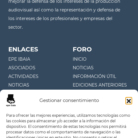
mejorar la defensa de los intereses de la producción
audiovisual así como la representación y defensa de
los intereses de los profesionales y empresas del
sector.
ENLACES
FORO
EPE IBAIA
INICIO
ASOCIADOS
NOTICIAS
ACTIVIDADES
INFORMACIÓN ÚTIL
NOTICIAS
EDICIONES ANTERIORES
CONTACTO
Gestionar consentimiento
CONTACTO
Para ofrecer las mejores experiencias, utilizamos tecnologías como
las cookies para almacenar y/o acceder a la información del
Juan Fermín Gilisagasti 4, 1º
dispositivo. El consentimiento de estas tecnologías nos permitirá
Oficina 107 (Zuatzu)
procesar datos como el comportamiento de navegación o las
identificaciones únicas en este sitio. No consentir o retirar el