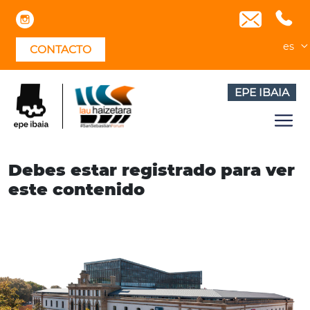
Skip
to
content
es
CONTACTO
EPE IBAIA
Debes estar registrado para ver
este contenido