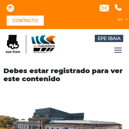
Skip
to
content
es
CONTACTO
EPE IBAIA
Debes estar registrado para ver
este contenido