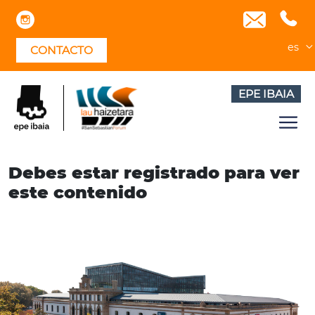
Skip
to
content
es
CONTACTO
EPE IBAIA
Debes estar registrado para ver
este contenido